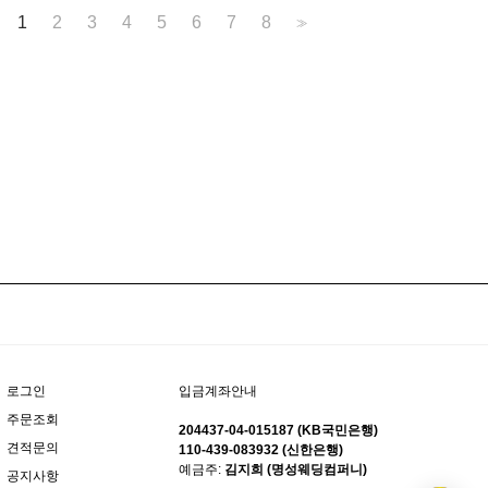
1
2
3
4
5
6
7
8
>>
입금계좌안내
로그인
주문조회
204437-04-015187 (KB국민은행)
견적문의
110-439-083932 (신한은행)
예금주:
김지희 (명성웨딩컴퍼니)
공지사항