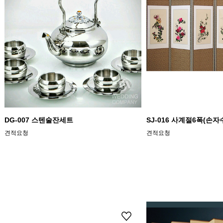
DG-007 스텐술잔세트
SJ-016 사계절6폭(손자
견적요청
견적요청