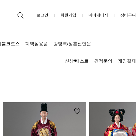
로그인
회원가입
마이페이지
장바구니
이블크로스
폐백실용품
방명록/성혼선언문
신상/베스트
견적문의
개인결제