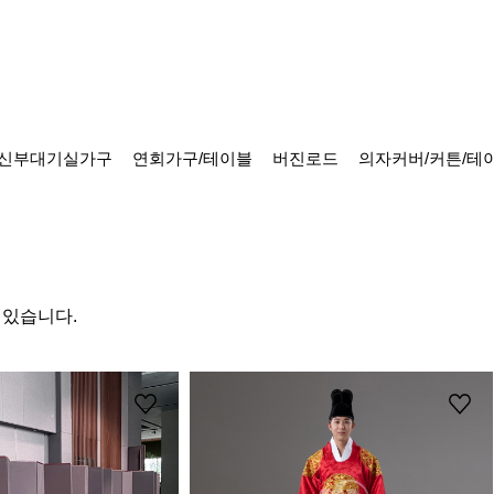
신부대기실가구
연회가구/테이블
버진로드
의자커버/커튼/테
 있습니다.