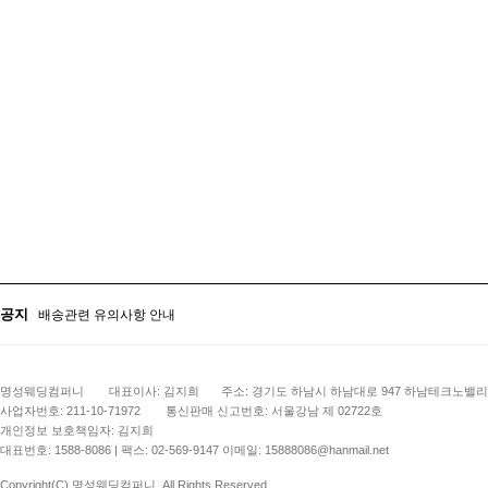
배송관련 유의사항 안내
공지사항
주문 / 견적서 자가출력 안내
공지
배송관련 유의사항 안내
공지사항
명성웨딩컴퍼니
대표이사: 김지희
주소: 경기도 하남시 하남대로 947 하남테크노밸리 
사업자번호: 211-10-71972
통신판매 신고번호: 서울강남 제 02722호
개인정보 보호책임자: 김지희
대표번호: 1588-8086 | 팩스: 02-569-9147 이메일: 15888086@hanmail.net
Copyright(C) 명성웨딩컴퍼니. All Rights Reserved