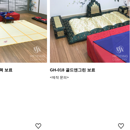
블랙 보료
GH-018 골드앤그린 보료
<제작 문의>