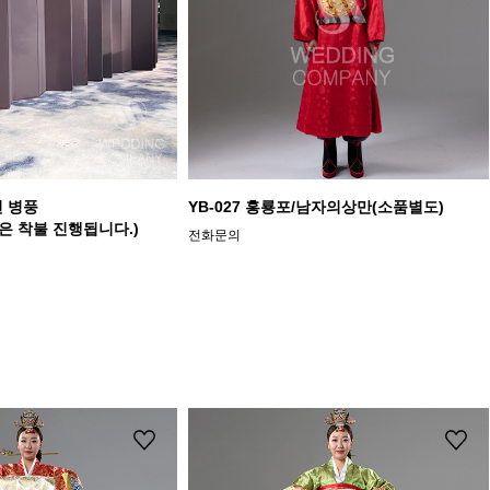
션 병풍
YB-027 홍룡포/남자의상만(소품별도)
은 착불 진행됩니다.)
전화문의