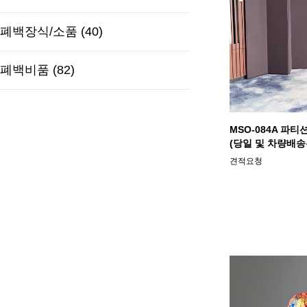
폐백장식/소품 (40)
폐백비품 (82)
MSO-084A 파티
(당일 및 차량배송
견적요청