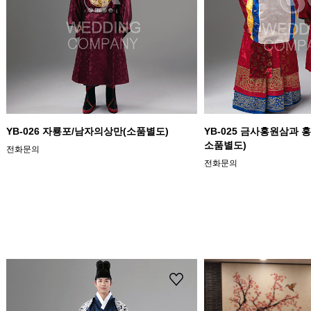
YB-026 자룡포/남자의상만(소품별도)
YB-025 금사홍원삼과 
소품별도)
전화문의
전화문의