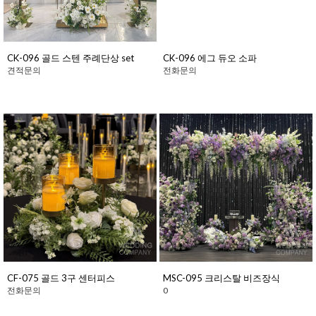
CK-096 골드 스텐 주례단상 set
CK-096 에그 듀오 소파
견적문의
전화문의
CF-075 골드 3구 센터피스
MSC-095 크리스탈 비즈장식
전화문의
0