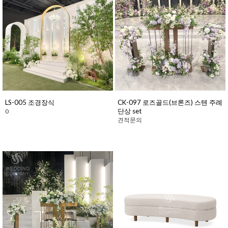
LS-005 조경장식
CK-097 로즈골드(브론즈) 스텐 주례
단상 set
0
견적문의