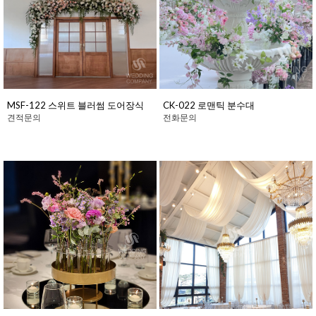
MSF-122 스위트 블러썸 도어장식
CK-022 로맨틱 분수대
견적문의
전화문의