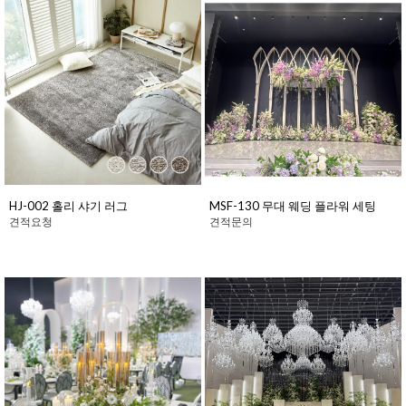
HJ-002 홀리 샤기 러그
MSF-130 무대 웨딩 플라워 세팅
견적요청
견적문의