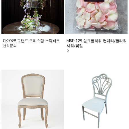
CK-099 그랜드 크리스탈 스틱비즈
MSF-129 실크플라워 컨페티/플라워
샤워/꽃잎
전화문의
0