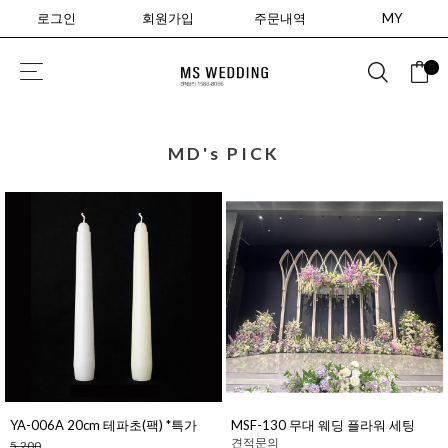
로그인
회원가입
주문내역
MY
0
MD's PICK
YA-006A 20cm 테파초(팩) *특가
MSF-130 무대 웨딩 플라워 세팅
견적문의
5,200