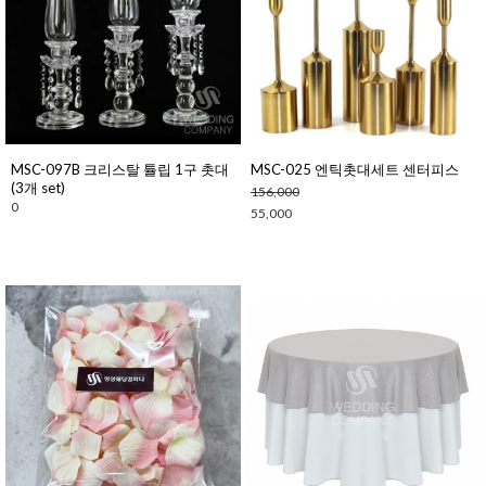
MSC-097B 크리스탈 튤립 1구 촛대
MSC-025 엔틱촛대세트 센터피스
(3개 set)
156,000
0
55,000