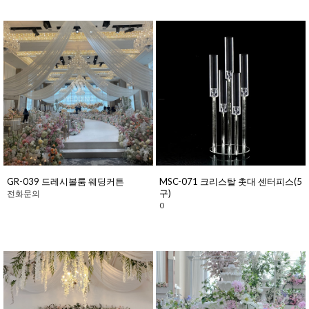
GR-039 드레시볼룸 웨딩커튼
MSC-071 크리스탈 촛대 센터피스(5
구)
전화문의
0