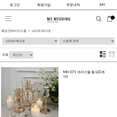
로그인
회원가입
주문내역
MY
0
웨딩인테리어소품
LED초/예식초
정렬
MH-071 크리스탈 돔 LED초
0원