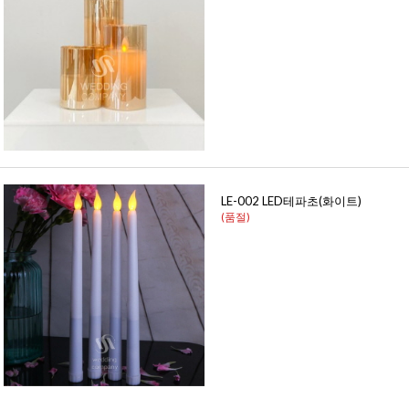
LE-002 LED테파초(화이트)
(품절)