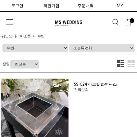
로그인
회원가입
주문내역
MY
0
웨딩인테리어소품
수반
정렬
SS-024 아크릴 화병픽스
견적문의