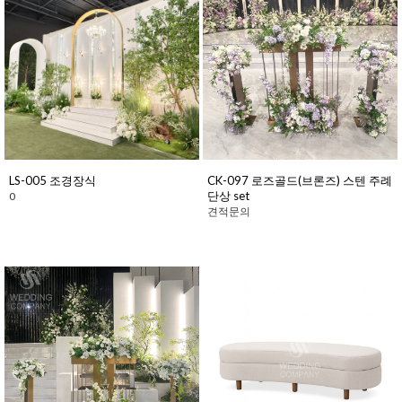
LS-005 조경장식
CK-097 로즈골드(브론즈) 스텐 주례
단상 set
0
견적문의