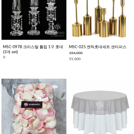
MSC-097B 크리스탈 튤립 1구 촛대
MSC-025 엔틱촛대세트 센터피스
(3개 set)
156,000
0
55,000