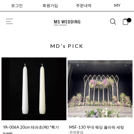
로그인
회원가입
주문내역
MY
0
MD's PICK
YA-006A 20cm 테파초(팩) *특가
MSF-130 무대 웨딩 플라워 세팅
견적문의
5,200