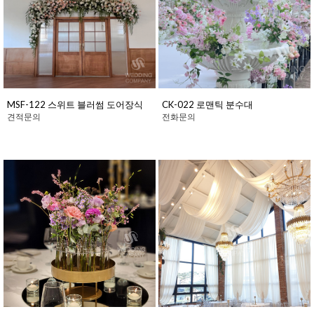
MSF-122 스위트 블러썸 도어장식
CK-022 로맨틱 분수대
견적문의
전화문의