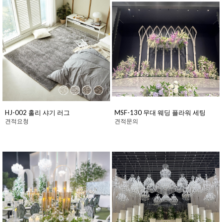
HJ-002 홀리 샤기 러그
MSF-130 무대 웨딩 플라워 세팅
견적요청
견적문의