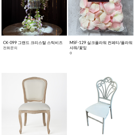
CK-099 그랜드 크리스탈 스틱비즈
MSF-129 실크플라워 컨페티/플라워
샤워/꽃잎
전화문의
0