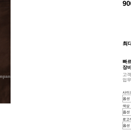
90
최
빠르
장바
고객센
업무용
사이
색상
로고