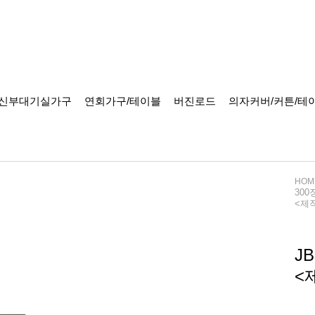
신부대기실가구
연회가구/테이블
버진로드
의자커버/커튼/테
HOM
300
<제
J
<