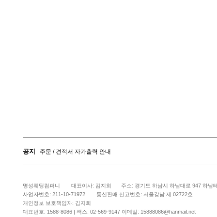
배송관련 유의사항 안내
공지사항
공지
주문 / 견적서 자가출력 안내
배송관련 유의사항 안내
공지사항
명성웨딩컴퍼니
대표이사: 김지희
주소: 경기도 하남시 하남대로 947 하남테
사업자번호: 211-10-71972
통신판매 신고번호: 서울강남 제 02722호
개인정보 보호책임자: 김지희
대표번호: 1588-8086 | 팩스: 02-569-9147 이메일: 15888086@hanmail.net