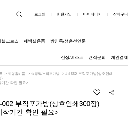
로그인
회원가입
마이페이지
장바구니
이블크로스
폐백실용품
방명록/성혼선언문
신상/베스트
견적문의
개인결제
>
>
> JB-002 부직포가방(상호인쇄
E
웨딩홀비품
쇼핑백/부직포가방
장)
작기간 확인 필요>
B-002 부직포가방(상호인쇄300장)
제작기간 확인 필요>