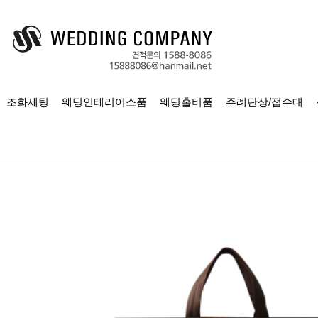
조화세팅
웨딩인테리어소품
웨딩홀비품
주례단상/접수대