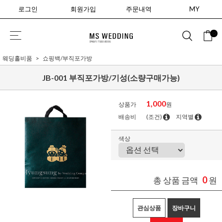
로그인
회원가입
주문내역
MY
0
웨딩홀비품
쇼핑백/부직포가방
JB-001 부직포가방/기성(소량구매가능)
1,000
상품가
원
배송비
(조건)
지역별
색상
0
총 상품 금액
원
관심상품
장바구니