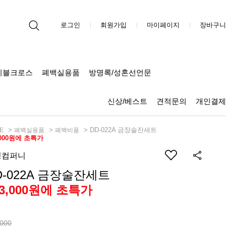
로그인
회원가입
마이페이지
장바구니
이블크로스
폐백실용품
방명록/성혼선언문
신상/베스트
견적문의
개인결제
>
>
> DD-022A 금장술잔세트
E
폐백실용품
폐백비품
,000원에 초특가
딩컴퍼니
D-022A 금장술잔세트
63,000원에 초특가
,000