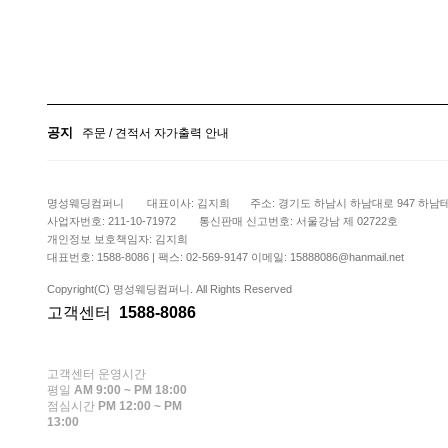
배송관련 유의사항 안내
공지사항
주문 / 견적서 자가출력 안내
공지
배송관련 유의사항 안내
공지사항
명성웨딩컴퍼니
대표이사: 김지희
주소: 경기도 하남시 하남대로 947 하남테
사업자번호: 211-10-71972
통신판매 신고번호: 서울강남 제 02722호
개인정보 보호책임자: 김지희
대표번호: 1588-8086 | 팩스: 02-569-9147 이메일: 15888086@hanmail.net
Copyright(C) 명성웨딩컴퍼니. All Rights Reserved
고객센터
1588-8086
고객센터 운영시간
평일
AM 9:00 ~ PM 18:00
점심시간
PM 12:00 ~ PM
13:00