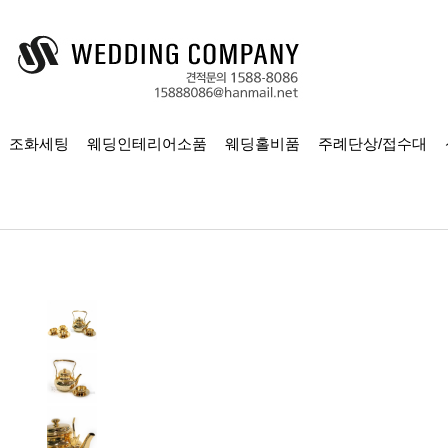
조화세팅
웨딩인테리어소품
웨딩홀비품
주례단상/접수대