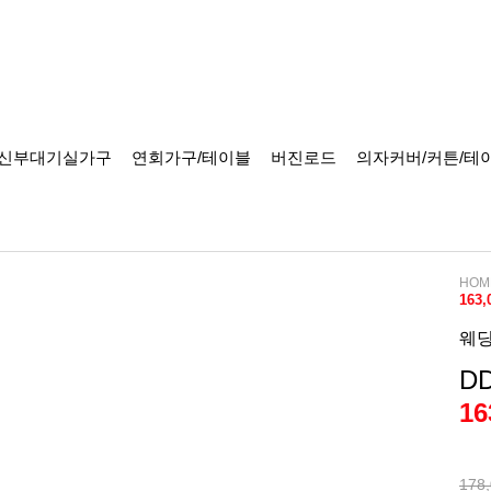
신부대기실가구
연회가구/테이블
버진로드
의자커버/커튼/테
HOM
163
웨
D
1
178