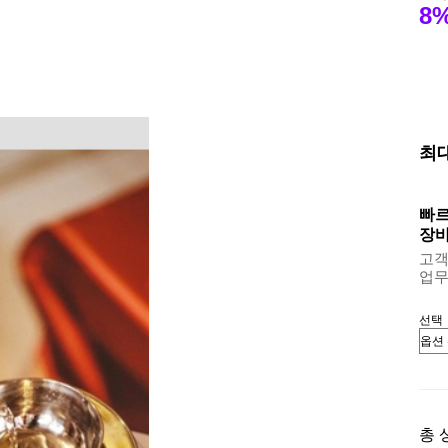
8
최
빠르
장바
고객센
업무용
선택
총 