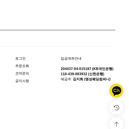
입금계좌안내
로그인
주문조회
204437-04-015187 (KB국민은행)
견적문의
110-439-083932 (신한은행)
예금주:
김지희 (명성웨딩컴퍼니)
공지사항