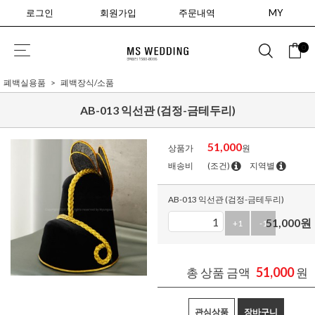
로그인
회원가입
주문내역
MY
0
폐백실용품
폐백장식/소품
AB-013 익선관 (검정-금테두리)
51,000
상품가
원
배송비
(조건)
지역별
AB-013 익선관 (검정-금테두리)
51,000
원
+1
-1
51,000
총 상품 금액
원
관심상품
장바구니