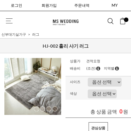
로그인
회원가입
주문내역
MY
0
신부대기실가구
러그
HJ-002 홀리 샤기 러그
상품가
견적요청
배송비
(조건)
지역별
사이즈
색상
0
총 상품 금액
원
관심상품