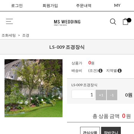
로그인
회원가입
주문내역
MY
0
조화세팅
조경
LS-009 조경장식
0
상품가
원
배송비
(조건)
지역별
LS-009 조경장식
0
원
+1
-1
0
총 상품 금액
원
관심상품
장바구니