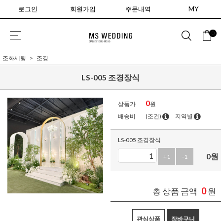
로그인
회원가입
주문내역
MY
0
조화세팅
조경
LS-005 조경장식
0
상품가
원
배송비
(조건)
지역별
LS-005 조경장식
0
원
+1
-1
0
총 상품 금액
원
관심상품
장바구니