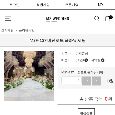
로그인
회원가입
주문내역
MY
0
조화세팅
플라워세팅
MSF-137 버진로드 플라워 세팅
상품가
견적문의
배송비
(조건)
지역별
MSF-137 버진로드 플라워 세팅
0
원
+1
-1
0
총 상품 금액
원
관심상품