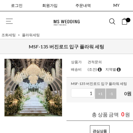
로그인
회원가입
주문내역
MY
0
조화세팅
플라워세팅
MSF-135 버진로드 입구 플라워 세팅
상품가
견적문의
배송비
(조건)
지역별
MSF-135 버진로드 입구 플라워 세팅
0
원
+1
-1
0
총 상품 금액
원
관심상품