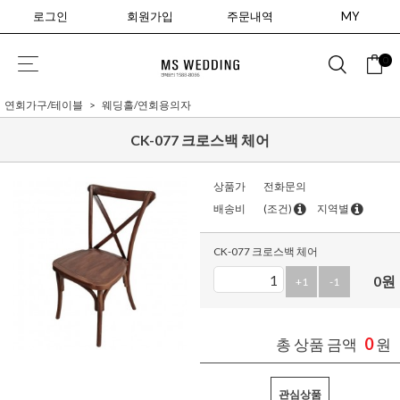
로그인
회원가입
주문내역
MY
0
연회가구/테이블
웨딩홀/연회용의자
CK-077 크로스백 체어
상품가
전화문의
배송비
(조건)
지역별
CK-077 크로스백 체어
0
원
+1
-1
0
총 상품 금액
원
관심상품