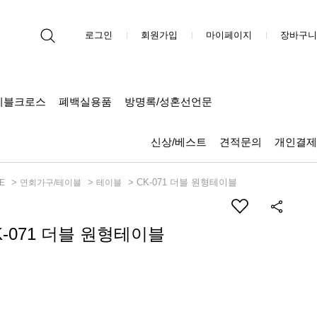
로그인
회원가입
마이페이지
장바구니
이블크로스
폐백실용품
방명록/성혼선언문
신상/베스트
견적문의
개인결제
>
>
> CK-071 더블 원형테이블
E
연회가구/테이블
테이블
K-071 더블 원형테이블