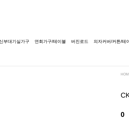
신부대기실가구
연회가구/테이블
버진로드
의자커버/커튼/테
HOM
C
0