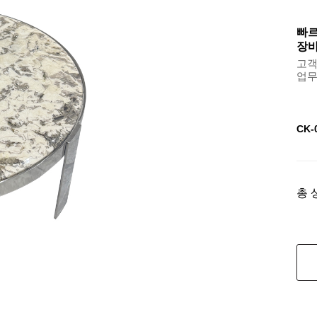
빠르
장바
고객센
업무용
CK
총 