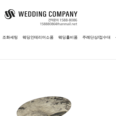
조화세팅
웨딩인테리어소품
웨딩홀비품
주례단상/접수대