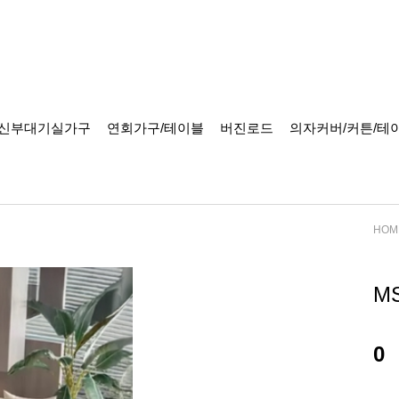
신부대기실가구
연회가구/테이블
버진로드
의자커버/커튼/테
HOM
M
0