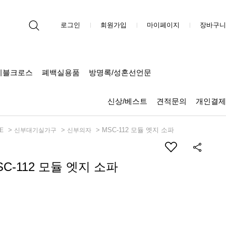
로그인
회원가입
마이페이지
장바구니
이블크로스
폐백실용품
방명록/성혼선언문
신상/베스트
견적문의
개인결제
>
>
> MSC-112 모듈 엣지 소파
E
신부대기실가구
신부의자
SC-112 모듈 엣지 소파