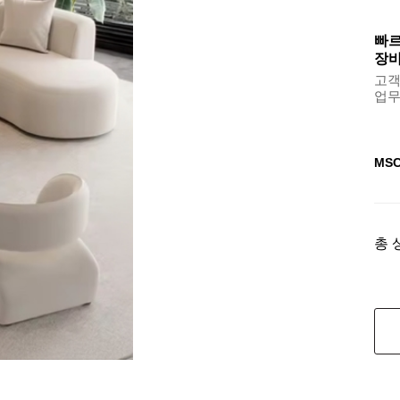
빠르
장바
고객센
업무용
MS
총 