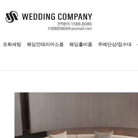
조화세팅
웨딩인테리어소품
웨딩홀비품
주례단상/접수대