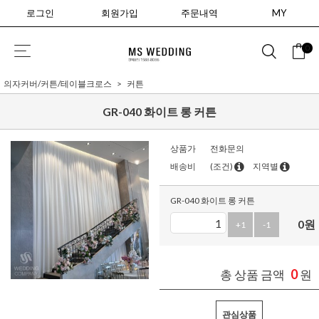
로그인
회원가입
주문내역
MY
0
의자커버/커튼/테이블크로스
커튼
GR-040 화이트 롱 커튼
상품가
전화문의
배송비
(조건)
지역별
GR-040 화이트 롱 커튼
0
원
+1
-1
0
총 상품 금액
원
관심상품