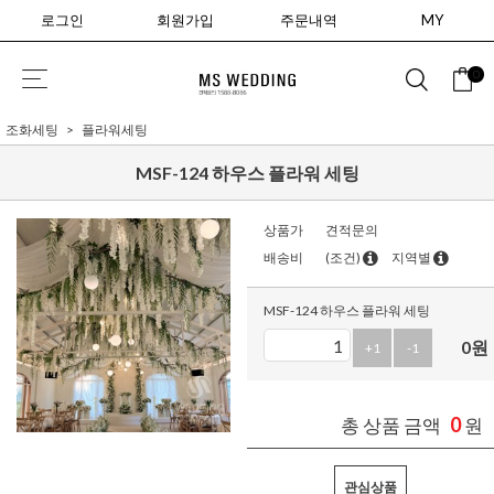
로그인
회원가입
주문내역
MY
0
조화세팅
플라워세팅
MSF-124 하우스 플라워 세팅
상품가
견적문의
배송비
(조건)
지역별
MSF-124 하우스 플라워 세팅
0
원
+1
-1
0
총 상품 금액
원
관심상품