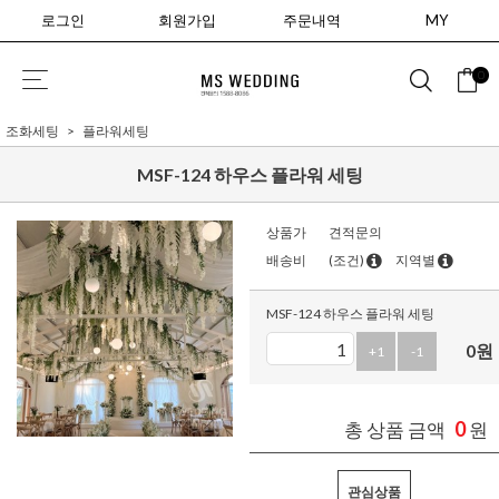
로그인
회원가입
주문내역
MY
0
조화세팅
플라워세팅
MSF-124 하우스 플라워 세팅
상품가
견적문의
배송비
(조건)
지역별
MSF-124 하우스 플라워 세팅
0
원
+1
-1
0
총 상품 금액
원
관심상품