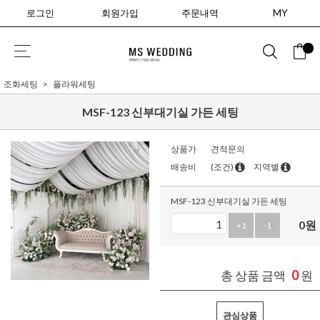
로그인
회원가입
주문내역
MY
0
조화세팅
플라워세팅
MSF-123 신부대기실 가든 세팅
상품가
견적문의
배송비
(조건)
지역별
MSF-123 신부대기실 가든 세팅
0
원
+1
-1
0
총 상품 금액
원
관심상품