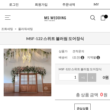
로그인
회원가입
주문내역
MY
0
조화세팅
플라워세팅
MSF-122 스위트 블러썸 도어장식
상품가
견적문의
배송비
(조건)
지역별
MSF-122 스위트 블러썸 도어장식
0
원
+1
-1
0
총 상품 금액
원
관심상품