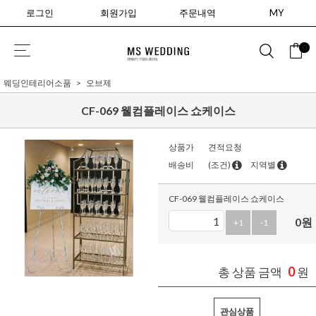
로그인
회원가입
주문내역
MY
0
웨딩인테리어소품
오브제
CF-069 웰컴플레이스 쇼케이스
상품가
견적요청
배송비
(조건)
지역별
CF-069 웰컴플레이스 쇼케이스
0
원
+1
-1
0
총 상품 금액
원
관심상품