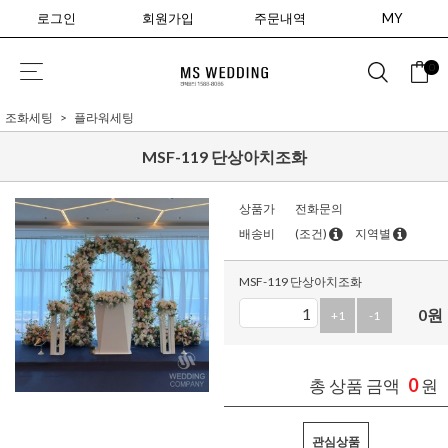
로그인
회원가입
주문내역
MY
0
조화세팅
플라워세팅
MSF-119 단상아치조화
상품가
전화문의
배송비
(조건)
지역별
MSF-119 단상아치조화
0
원
+1
-1
0
총 상품 금액
원
관심상품