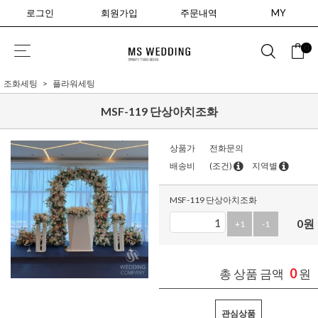
로그인
회원가입
주문내역
MY
0
조화세팅
플라워세팅
MSF-119 단상아치조화
상품가
전화문의
배송비
(조건)
지역별
MSF-119 단상아치조화
0
원
+1
-1
0
총 상품 금액
원
관심상품