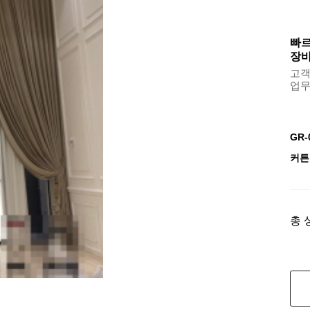
빠르
장바
고객센
업무용
GR
커튼
총 