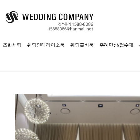
조화세팅
웨딩인테리어소품
웨딩홀비품
주례단상/접수대