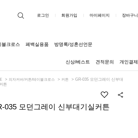
로그인
회원가입
마이페이지
장바구니
이블크로스
폐백실용품
방명록/성혼선언문
신상/베스트
견적문의
개인결제
>
>
> GR-035 모던그레이 신부대
E
의자커버/커튼/테이블크로스
커튼
커튼
R-035 모던그레이 신부대기실커튼