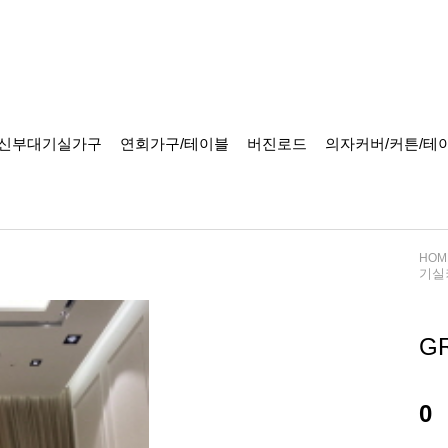
신부대기실가구
연회가구/테이블
버진로드
의자커버/커튼/테
HOM
기실
G
0